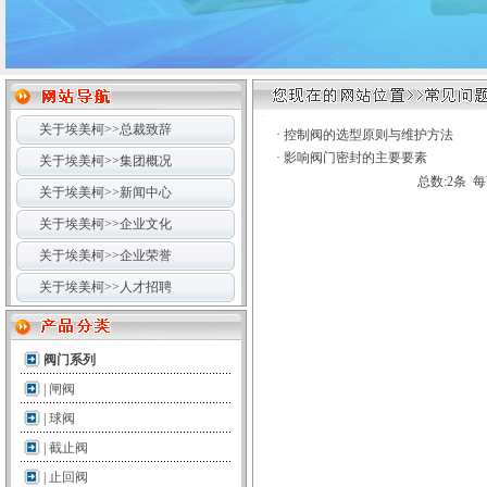
关于埃美柯>>总裁致辞
·
控制阀的选型原则与维护方法
·
影响阀门密封的主要要素
关于埃美柯>>集团概况
总数:2条 每页
关于埃美柯>>新闻中心
关于埃美柯>>企业文化
关于埃美柯>>企业荣誉
关于埃美柯>>人才招聘
阀门系列
|
闸阀
|
球阀
|
截止阀
|
止回阀