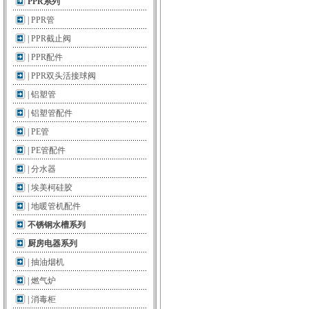
PPR系列
|
PPR管
|
PPR截止阀
|
PPR配件
|
PPR双头活接球阀
|
铝塑管
|
铝塑管配件
|
PE管
|
PE管配件
|
分水器
|
埃美柯硅胶
|
地暖管机配件
不锈钢水槽系列
厨房电器系列
|
抽油烟机
|
燃气炉
|
消毒柜