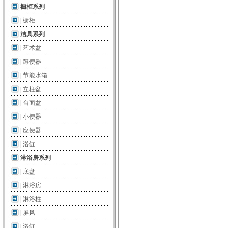
橱柜系列
|
橱柜
洁具系列
|
艺术盆
|
蹲便器
|
节能水箱
|
立柱盆
|
台面盆
|
小便器
|
应便器
|
浴缸
淋浴房系列
|
底盘
|
淋浴房
|
淋浴柱
|
屏风
|
浴缸