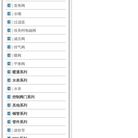
|
直角阀
|
水嘴
|
过滤器
|
埃美柯电磁阀
|
减压阀
|
排气阀
|
蝶阀
|
平衡阀
暖通系列
水表系列
|
水表
控制阀门系列
其他系列
铜管系列
管件系列
|
波纹管