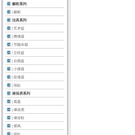
橱柜系列
|
橱柜
洁具系列
|
艺术盆
|
蹲便器
|
节能水箱
|
立柱盆
|
台面盆
|
小便器
|
应便器
|
浴缸
淋浴房系列
|
底盘
|
淋浴房
|
淋浴柱
|
屏风
|
浴缸