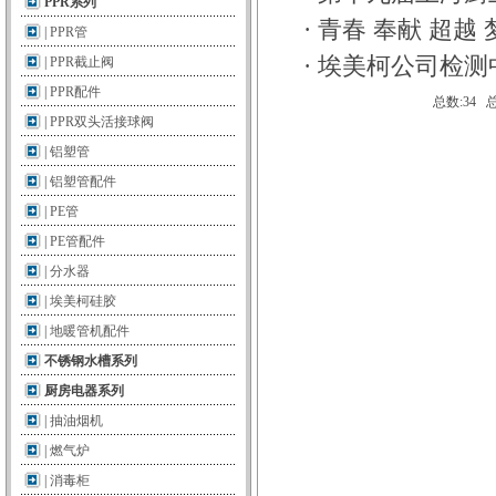
PPR系列
·
青春 奉献 超越
|
PPR管
·
埃美柯公司检测
|
PPR截止阀
|
PPR配件
总数:34
|
PPR双头活接球阀
|
铝塑管
|
铝塑管配件
|
PE管
|
PE管配件
|
分水器
|
埃美柯硅胶
|
地暖管机配件
不锈钢水槽系列
厨房电器系列
|
抽油烟机
|
燃气炉
|
消毒柜