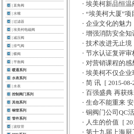
·
埃美柯新品恒温
|
直角阀
·
“埃美柯大厦”
|
水嘴
|
过滤器
·
企业文化的魅力
|
埃美柯电磁阀
·
增强消防安全知
|
减压阀
·
技术改进无止境
|
排气阀
·
节水认证复评审
|
蝶阀
·
对营销课程的感
|
平衡阀
暖通系列
·
埃美柯不仅企业
水表系列
·
简 讯
[
2015-08-
|
水表
·
百强盛典 再获
控制阀门系列
·
生命不能重来 
其他系列
铜管系列
·
铜阀门公司QC
管件系列
·
人生的价值
[
20
|
波纹管
·
第十九届上海厨卫