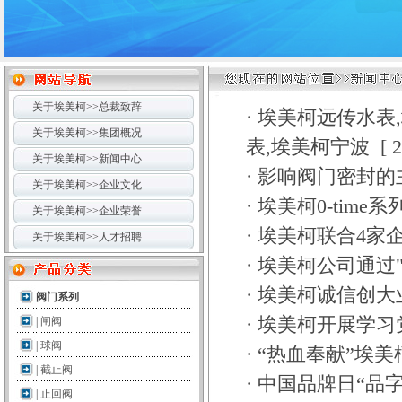
关于埃美柯>>总裁致辞
·
埃美柯远传水表,
关于埃美柯>>集团概况
表,埃美柯宁波
[
2
关于埃美柯>>新闻中心
·
影响阀门密封的
关于埃美柯>>企业文化
·
埃美柯0-tim
关于埃美柯>>企业荣誉
·
埃美柯联合4家
关于埃美柯>>人才招聘
·
埃美柯公司通过
·
埃美柯诚信创大
阀门系列
·
埃美柯开展学习
|
闸阀
|
球阀
·
“热血奉献”埃
|
截止阀
·
中国品牌日“品
|
止回阀