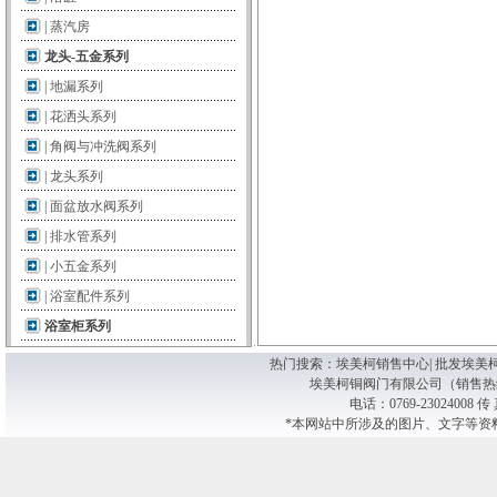
|
蒸汽房
龙头-五金系列
|
地漏系列
|
花洒头系列
|
角阀与冲洗阀系列
|
龙头系列
|
面盆放水阀系列
|
排水管系列
|
小五金系列
|
浴室配件系列
浴室柜系列
热门搜索：
埃美柯销售中心| 批发埃美柯阀
埃美柯铜阀门有限公司（销售热线） 版
电话：0769-23024008 传
*本网站中所涉及的图片、文字等资