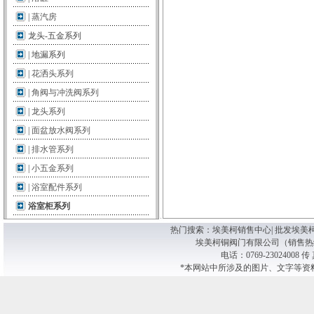
|
蒸汽房
龙头-五金系列
|
地漏系列
|
花洒头系列
|
角阀与冲洗阀系列
|
龙头系列
|
面盆放水阀系列
|
排水管系列
|
小五金系列
|
浴室配件系列
浴室柜系列
热门搜索：
埃美柯销售中心| 批发埃美柯阀
埃美柯铜阀门有限公司（销售热线） 版
电话：0769-23024008 传
*本网站中所涉及的图片、文字等资