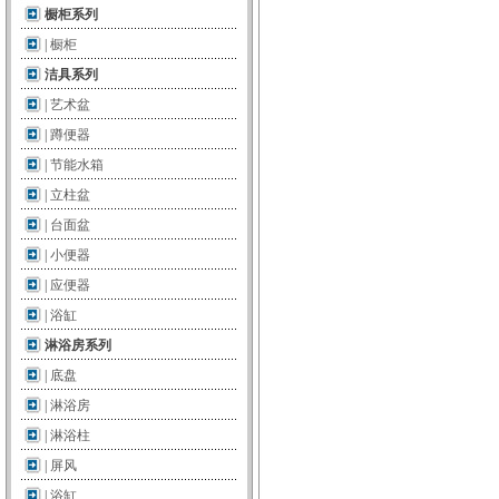
橱柜系列
|
橱柜
洁具系列
|
艺术盆
|
蹲便器
|
节能水箱
|
立柱盆
|
台面盆
|
小便器
|
应便器
|
浴缸
淋浴房系列
|
底盘
|
淋浴房
|
淋浴柱
|
屏风
|
浴缸