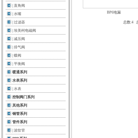
|
直角阀
BP6地漏
|
水嘴
|
过滤器
总数:4
|
埃美柯电磁阀
|
减压阀
|
排气阀
|
蝶阀
|
平衡阀
暖通系列
水表系列
|
水表
控制阀门系列
其他系列
铜管系列
管件系列
|
波纹管