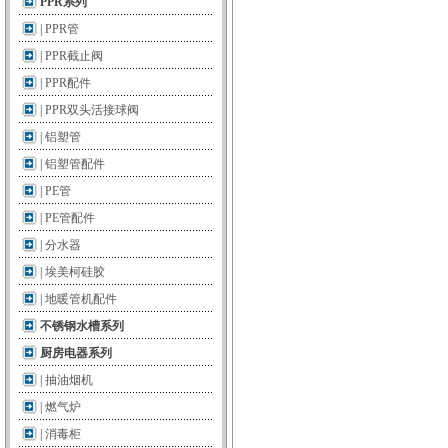
PPR系列
|
PPR管
|
PPR截止阀
|
PPR配件
|
PPR双头活接球阀
|
铝塑管
|
铝塑管配件
|
PE管
|
PE管配件
|
分水器
|
埃美柯硅胶
|
地暖管机配件
不锈钢水槽系列
厨房电器系列
|
抽油烟机
|
燃气炉
|
消毒柜