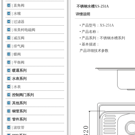
|
直角阀
不锈钢水槽XS-251A
|
水嘴
详情说明
|
过滤器
• 产品型号：XS-251A
|
埃美柯电磁阀
• 产品名称：
|
减压阀
• 产品系列：不锈钢水槽系列
• 基本描述：
|
排气阀
产品详细技术参数
|
蝶阀
|
平衡阀
暖通系列
水表系列
|
水表
控制阀门系列
其他系列
铜管系列
管件系列
|
波纹管