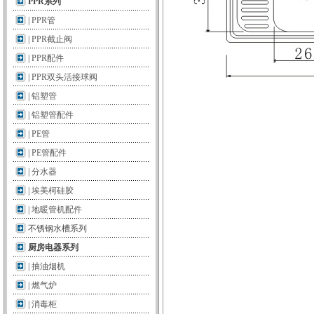
PPR系列
|
PPR管
|
PPR截止阀
|
PPR配件
|
PPR双头活接球阀
|
铝塑管
|
铝塑管配件
|
PE管
|
PE管配件
|
分水器
|
埃美柯硅胶
|
地暖管机配件
不锈钢水槽系列
厨房电器系列
|
抽油烟机
|
燃气炉
|
消毒柜