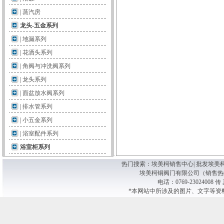
|
蒸汽房
龙头-五金系列
|
地漏系列
|
花洒头系列
|
角阀与冲洗阀系列
|
龙头系列
|
面盆放水阀系列
|
排水管系列
|
小五金系列
|
浴室配件系列
浴室柜系列
热门搜索：
埃美柯销售中心| 批发埃美柯阀
埃美柯铜阀门有限公司（销售热线） 版
电话：0769-23024008 传
*本网站中所涉及的图片、文字等资