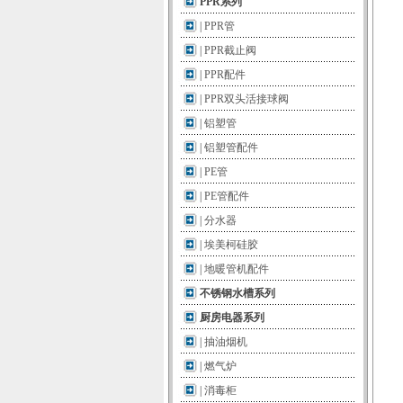
PPR系列
|
PPR管
|
PPR截止阀
|
PPR配件
|
PPR双头活接球阀
|
铝塑管
|
铝塑管配件
|
PE管
|
PE管配件
|
分水器
|
埃美柯硅胶
|
地暖管机配件
不锈钢水槽系列
厨房电器系列
|
抽油烟机
|
燃气炉
|
消毒柜