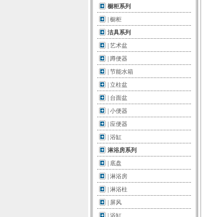
橱柜系列
|
橱柜
洁具系列
|
艺术盆
|
蹲便器
|
节能水箱
|
立柱盆
|
台面盆
|
小便器
|
应便器
|
浴缸
淋浴房系列
|
底盘
|
淋浴房
|
淋浴柱
|
屏风
|
浴缸