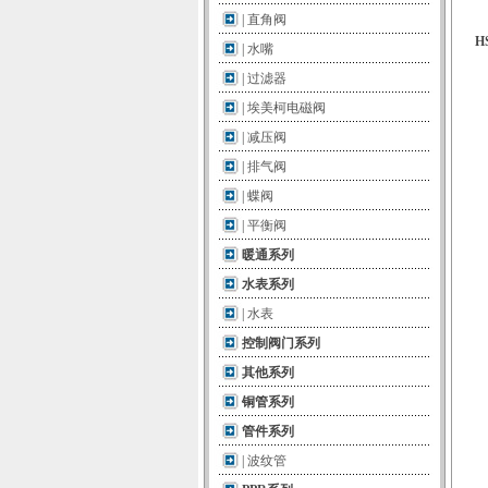
|
直角阀
H
|
水嘴
|
过滤器
|
埃美柯电磁阀
|
减压阀
|
排气阀
|
蝶阀
|
平衡阀
暖通系列
水表系列
|
水表
控制阀门系列
其他系列
铜管系列
管件系列
|
波纹管