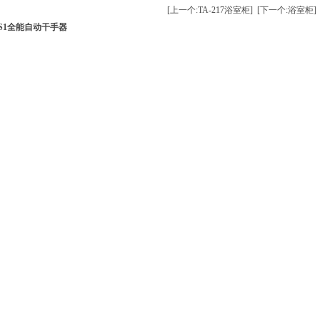
[上一个:TA-217浴室柜]
[下一个:浴室柜]
S1全能自动干手器